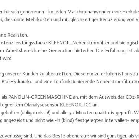
jeder für sich genommen- für jeden Maschinenanwender eine Herkul
n, dies ohne Mehrkosten und mit gleichzeitiger Reduzierung von Ver
ene Realisten.
mpetenz leistungsstarke KLEENOIL-Nebenstromfilter und biologis
 Arbeitsbereich eine Generation hinterher. Die Erfahrung ist a
t wird.
ng unserer Kunden zu übertreffen. Diese nur zu erfüllen ist uns zu
s Bio-Hydrauliköl und eine topfunktionierende Nebenstromfiltratio
chine als PANOLIN-GREENMASCHINE an, mit dem Ausweis der CO2-R
ntegriertem Ölanalysesensor KLEENOIL-ICC an.
ehalten (obligatorisch!) und alle 30 Minuten qualitativ geprüft. Wa
 angezeigt und nicht wie -in (blind) festgelegten Intervallen- em
uverlässig sind. Und das Beste obendrauf: wir sind günstiger, als